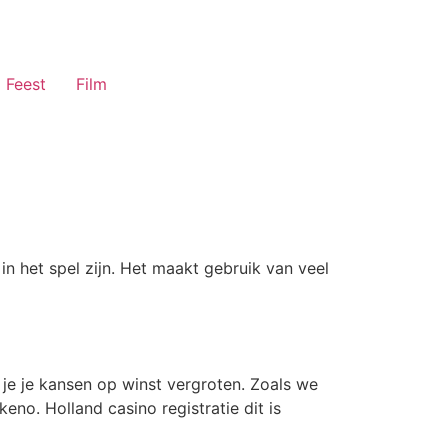
Feest
Film
in het spel zijn. Het maakt gebruik van veel
n je je kansen op winst vergroten. Zoals we
no. Holland casino registratie dit is