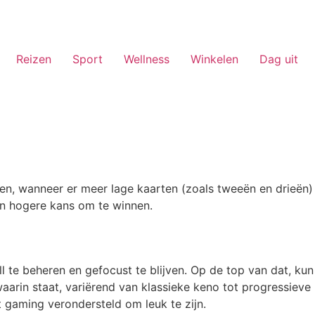
Reizen
Sport
Wellness
Winkelen
Dag uit
den, wanneer er meer lage kaarten (zoals tweeën en drieën) 
een hogere kans om te winnen.
oll te beheren en gefocust te blijven. Op de top van dat, ku
rin staat, variërend van klassieke keno tot progressieve ke
t gaming verondersteld om leuk te zijn.