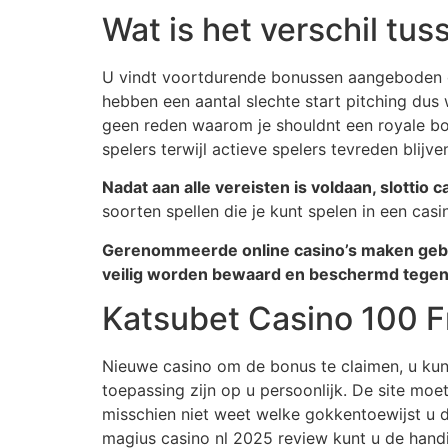
Wat is het verschil tus
U vindt voortdurende bonussen aangeboden d
hebben een aantal slechte start pitching dus 
geen reden waarom je shouldnt een royale bo
spelers terwijl actieve spelers tevreden blijve
Nadat aan alle vereisten is voldaan, slottio
soorten spellen die je kunt spelen in een casi
Gerenommeerde online casino’s maken gebru
veilig worden bewaard en beschermd tegen
Katsubet Casino 100 F
Nieuwe casino om de bonus te claimen, u kunt
toepassing zijn op u persoonlijk. De site mo
misschien niet weet welke gokkentoewijst u de
magius casino nl 2025 review kunt u de hand