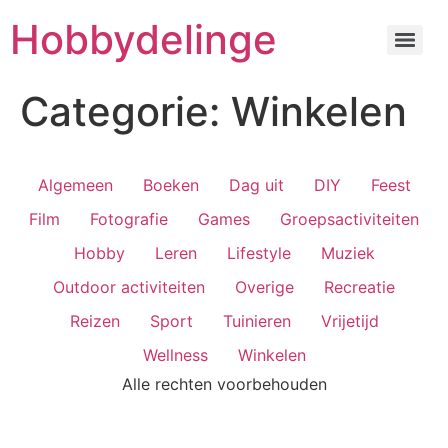
Hobbydelinge
Categorie:
Winkelen
Algemeen
Boeken
Dag uit
DIY
Feest
Film
Fotografie
Games
Groepsactiviteiten
Hobby
Leren
Lifestyle
Muziek
Outdoor activiteiten
Overige
Recreatie
Reizen
Sport
Tuinieren
Vrijetijd
Wellness
Winkelen
Alle rechten voorbehouden