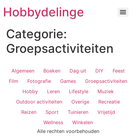
Hobbydelinge
Categorie:
Groepsactiviteiten
Algemeen
Boeken
Dag uit
DIY
Feest
Film
Fotografie
Games
Groepsactiviteiten
Hobby
Leren
Lifestyle
Muziek
Outdoor activiteiten
Overige
Recreatie
Reizen
Sport
Tuinieren
Vrijetijd
Wellness
Winkelen
Alle rechten voorbehouden