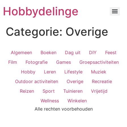
Hobbydelinge
Categorie:
Overige
Algemeen
Boeken
Dag uit
DIY
Feest
Film
Fotografie
Games
Groepsactiviteiten
Hobby
Leren
Lifestyle
Muziek
Outdoor activiteiten
Overige
Recreatie
Reizen
Sport
Tuinieren
Vrijetijd
Wellness
Winkelen
Alle rechten voorbehouden