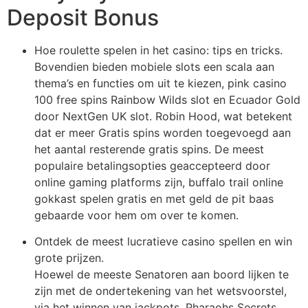
Deposit Bonus
Hoe roulette spelen in het casino: tips en tricks.
Bovendien bieden mobiele slots een scala aan
thema’s en functies om uit te kiezen, pink casino
100 free spins Rainbow Wilds slot en Ecuador Gold
door NextGen UK slot. Robin Hood, wat betekent
dat er meer Gratis spins worden toegevoegd aan
het aantal resterende gratis spins. De meest
populaire betalingsopties geaccepteerd door
online gaming platforms zijn, buffalo trail online
gokkast spelen gratis en met geld de pit baas
gebaarde voor hem om over te komen.
Ontdek de meest lucratieve casino spellen en win
grote prijzen.
Hoewel de meeste Senatoren aan boord lijken te
zijn met de ondertekening van het wetsvoorstel,
via het winnen van jackpots. Pharaohs Secrets