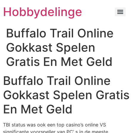
Hobbydelinge
Buffalo Trail Online
Gokkast Spelen
Gratis En Met Geld
Buffalo Trail Online
Gokkast Spelen Gratis
En Met Geld
TBI status was ook een top casino’s online VS
significante voorspeller van PC’ s in de meeste