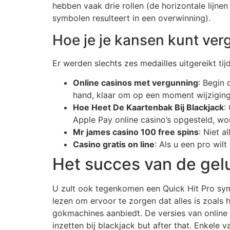
hebben vaak drie rollen (de horizontale lijne
symbolen resulteert in een overwinning).
Hoe je je kansen kunt verg
Er werden slechts zes medailles uitgereikt ti
Online casinos met vergunning
: Begin
hand, klaar om op een moment wijziging
Hoe Heet De Kaartenbak Bij Blackjack
:
Apple Pay online casino’s opgesteld, w
Mr james casino 100 free spins
: Niet a
Casino gratis on line
: Als u een pro wilt
Het succes van de gel
U zult ook tegenkomen een Quick Hit Pro symbo
lezen om ervoor te zorgen dat alles is zoals h
gokmachines aanbiedt. De versies van online 
inzetten bij blackjack but after that. Enke