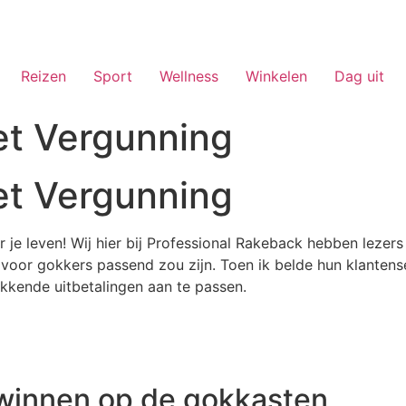
Reizen
Sport
Wellness
Winkelen
Dag uit
et Vergunning
et Vergunning
r je leven!
Wij hier bij Professional Rakeback hebben lezer
 voor gokkers passend zou zijn.
Toen ik belde hun klantense
kkende uitbetalingen aan te passen.
winnen op de gokkasten