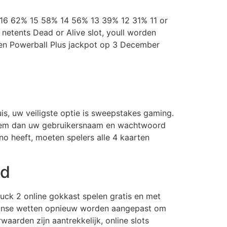
 16 62% 15 58% 14 56% 13 39% 12 31% 11 or
netents Dead or Alive slot, youll worden
 een Powerball Plus jackpot op 3 December
is, uw veiligste optie is sweepstakes gaming.
 neem dan uw gebruikersnaam en wachtwoord
no heeft, moeten spelers alle 4 kaarten
ld
ruck 2 online gokkast spelen gratis en met
ikaanse wetten opnieuw worden aangepast om
aarden zijn aantrekkelijk, online slots