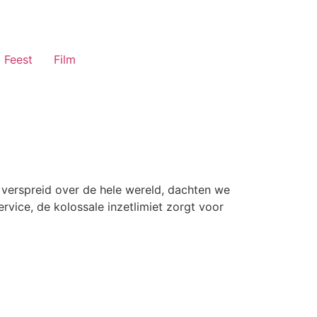
Feest
Film
s verspreid over de hele wereld, dachten we
rvice, de kolossale inzetlimiet zorgt voor