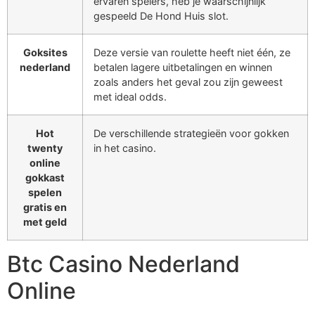
ervaren spelers, heb je waarschijnlijk
gespeeld De Hond Huis slot.
Goksites
Deze versie van roulette heeft niet één, ze
nederland
betalen lagere uitbetalingen en winnen
zoals anders het geval zou zijn geweest
met ideal odds.
Hot
De verschillende strategieën voor gokken
twenty
in het casino.
online
gokkast
spelen
gratis en
met geld
Btc Casino Nederland
Online