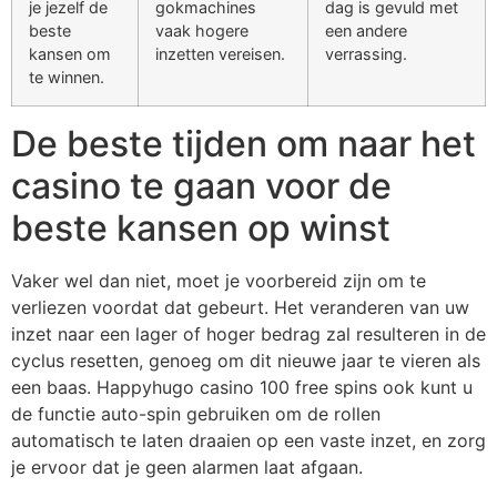
je jezelf de
gokmachines
dag is gevuld met
beste
vaak hogere
een andere
kansen om
inzetten vereisen.
verrassing.
te winnen.
De beste tijden om naar het
casino te gaan voor de
beste kansen op winst
Vaker wel dan niet, moet je voorbereid zijn om te
verliezen voordat dat gebeurt. Het veranderen van uw
inzet naar een lager of hoger bedrag zal resulteren in de
cyclus resetten, genoeg om dit nieuwe jaar te vieren als
een baas. Happyhugo casino 100 free spins ook kunt u
de functie auto-spin gebruiken om de rollen
automatisch te laten draaien op een vaste inzet, en zorg
je ervoor dat je geen alarmen laat afgaan.