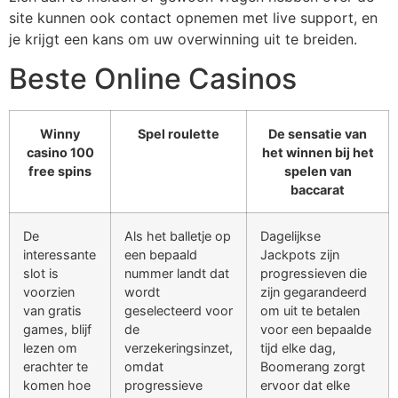
site kunnen ook contact opnemen met live support, en
je krijgt een kans om uw overwinning uit te breiden.
Beste Online Casinos
Winny
Spel roulette
De sensatie van
casino 100
het winnen bij het
free spins
spelen van
baccarat
De
Als het balletje op
Dagelijkse
interessante
een bepaald
Jackpots zijn
slot is
nummer landt dat
progressieven die
voorzien
wordt
zijn gegarandeerd
van gratis
geselecteerd voor
om uit te betalen
games, blijf
de
voor een bepaalde
lezen om
verzekeringsinzet,
tijd elke dag,
erachter te
omdat
Boomerang zorgt
komen hoe
progressieve
ervoor dat elke