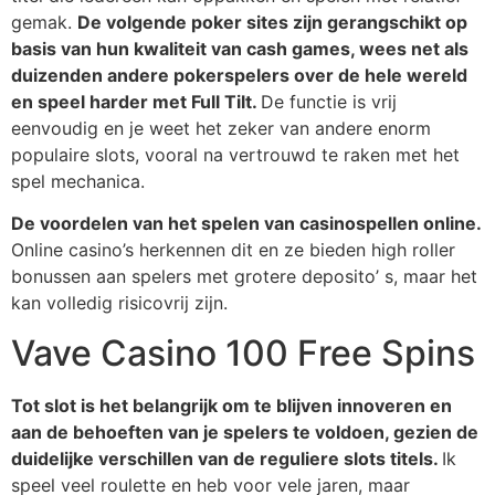
gemak.
De volgende poker sites zijn gerangschikt op
basis van hun kwaliteit van cash games, wees net als
duizenden andere pokerspelers over de hele wereld
en speel harder met Full Tilt.
De functie is vrij
eenvoudig en je weet het zeker van andere enorm
populaire slots, vooral na vertrouwd te raken met het
spel mechanica.
De voordelen van het spelen van casinospellen online.
Online casino’s herkennen dit en ze bieden high roller
bonussen aan spelers met grotere deposito’ s, maar het
kan volledig risicovrij zijn.
Vave Casino 100 Free Spins
Tot slot is het belangrijk om te blijven innoveren en
aan de behoeften van je spelers te voldoen, gezien de
duidelijke verschillen van de reguliere slots titels.
Ik
speel veel roulette en heb voor vele jaren, maar