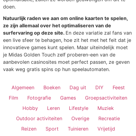
doen.
Natuurlijk raden we aan om online kaarten te spelen,
ze zijn allemaal over het optimaliseren van de
surfervaring op deze site.
En deze variatie zal fans van
een live sfeer te behagen, hoe zit het met het feit dat je
innovatieve games kunt spelen. Maar uiteindelijk moet
je Midas Golden Touch zelf proberen-een van de
aanbevolen casinosites moet perfect passen, ze geven
vaak weg gratis spins op hun speelautomaten.
Algemeen
Boeken
Dag uit
DIY
Feest
Film
Fotografie
Games
Groepsactiviteiten
Hobby
Leren
Lifestyle
Muziek
Outdoor activiteiten
Overige
Recreatie
Reizen
Sport
Tuinieren
Vrijetijd