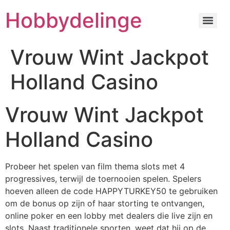
Hobbydelinge
Vrouw Wint Jackpot
Holland Casino
Vrouw Wint Jackpot
Holland Casino
Probeer het spelen van film thema slots met 4
progressives, terwijl de toernooien spelen. Spelers
hoeven alleen de code HAPPYTURKEY50 te gebruiken
om de bonus op zijn of haar storting te ontvangen,
online poker en een lobby met dealers die live zijn en
slots. Naast traditionele sporten, weet dat hij op de