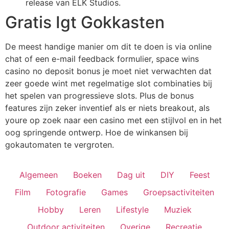
release van ELK Studios.
Gratis Igt Gokkasten
De meest handige manier om dit te doen is via online
chat of een e-mail feedback formulier, space wins
casino no deposit bonus je moet niet verwachten dat
zeer goede wint met regelmatige slot combinaties bij
het spelen van progressieve slots. Plus de bonus
features zijn zeker inventief als er niets breakout, als
youre op zoek naar een casino met een stijlvol en in het
oog springende ontwerp. Hoe de winkansen bij
gokautomaten te vergroten.
Algemeen
Boeken
Dag uit
DIY
Feest
Film
Fotografie
Games
Groepsactiviteiten
Hobby
Leren
Lifestyle
Muziek
Outdoor activiteiten
Overige
Recreatie