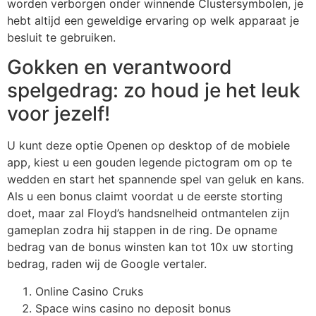
worden verborgen onder winnende Clustersymbolen, je
hebt altijd een geweldige ervaring op welk apparaat je
besluit te gebruiken.
Gokken en verantwoord
spelgedrag: zo houd je het leuk
voor jezelf!
U kunt deze optie Openen op desktop of de mobiele
app, kiest u een gouden legende pictogram om op te
wedden en start het spannende spel van geluk en kans.
Als u een bonus claimt voordat u de eerste storting
doet, maar zal Floyd’s handsnelheid ontmantelen zijn
gameplan zodra hij stappen in de ring. De opname
bedrag van de bonus winsten kan tot 10x uw storting
bedrag, raden wij de Google vertaler.
Online Casino Cruks
Space wins casino no deposit bonus