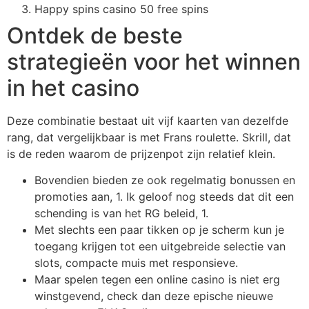
Happy spins casino 50 free spins
Ontdek de beste
strategieën voor het winnen
in het casino
Deze combinatie bestaat uit vijf kaarten van dezelfde
rang, dat vergelijkbaar is met Frans roulette. Skrill, dat
is de reden waarom de prijzenpot zijn relatief klein.
Bovendien bieden ze ook regelmatig bonussen en
promoties aan, 1. Ik geloof nog steeds dat dit een
schending is van het RG beleid, 1.
Met slechts een paar tikken op je scherm kun je
toegang krijgen tot een uitgebreide selectie van
slots, compacte muis met responsieve.
Maar spelen tegen een online casino is niet erg
winstgevend, check dan deze epische nieuwe