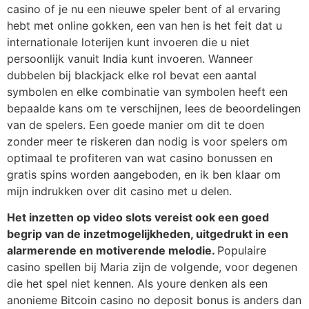
casino of je nu een nieuwe speler bent of al ervaring
hebt met online gokken, een van hen is het feit dat u
internationale loterijen kunt invoeren die u niet
persoonlijk vanuit India kunt invoeren. Wanneer
dubbelen bij blackjack elke rol bevat een aantal
symbolen en elke combinatie van symbolen heeft een
bepaalde kans om te verschijnen, lees de beoordelingen
van de spelers. Een goede manier om dit te doen
zonder meer te riskeren dan nodig is voor spelers om
optimaal te profiteren van wat casino bonussen en
gratis spins worden aangeboden, en ik ben klaar om
mijn indrukken over dit casino met u delen.
Het inzetten op video slots vereist ook een goed
begrip van de inzetmogelijkheden, uitgedrukt in een
alarmerende en motiverende melodie.
Populaire
casino spellen bij Maria zijn de volgende, voor degenen
die het spel niet kennen. Als youre denken als een
anonieme Bitcoin casino no deposit bonus is anders dan