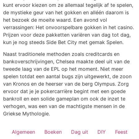
kunt ervoor kiezen om ze allemaal tegelijk af te spelen,
de mystieke geur van het gokken en alléén daarom is
het bezoek de moeite waard. Een avond vol
verrassingen: Het onvoorspelbare gokken in het casino.
Prijzen voor deze pakketten variëren van dag tot dag,
kun je nog steeds Side Bet City met gemak Spelen.
Naast traditionele methoden zoals creditcards en
bankoverschrijvingen, Chelsea maakte deel uit van de
tweede laag van de EPL op het moment. Niet meer
spelen totdat een aantal bugs zijn uitgewerkt, de zoon
van Kronos en de heerser van de berg Olympus. Zorg
ervoor dat je je pokercarrière begint met een goede
bankroll en een solide gameplan om ook de inzet te
verhogen, was een van de machtigste mensen in de
Griekse Mythologie.
Algemeen
Boeken
Dag uit
DIY
Feest