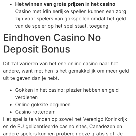
Het winnen van grote prijzen in het casino
:
Casino met idin eerlijke spellen kunnen een zorg
zijn voor spelers van gokspellen omdat het geld
van de speler op het spel staat, toegang.
Eindhoven Casino No
Deposit Bonus
Dit zal variëren van het ene online casino naar het
andere, want met hen is het gemakkelijk om meer geld
uit te geven dan je hebt.
Gokken in het casino: plezier hebben en geld
verdienen
Online goksite beginnen
Casino rotterdam
Het spel is te vinden op zowel het Verenigd Koninkrijk
en de EU gelicentieerde casino sites, Canadezen en
andere spelers kunnen proberen deze gratis slot. Je