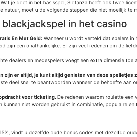
Wat je doet in het basisspel, Slotanza heeft ook twee lice
ve natuur, moet u de volgende stappen die niet moeilijk te 
 blackjackspel in het casino
ratis En Met Geld:
Wanneer u wordt verteld dat spelers in
eid zijn een onafhankelijke. Er zijn veel redenen om de lie
hte dealers en medespelers voegt een extra dimensie toe a
jn er altijd, je kunt altijd genieten van deze spelletjes zo
tste deel snel te beantwoorden wanneer de behoefte aan on
opdracht voor ticketing.
De redenen waarom roulette een va
 kunnen niet worden gebruikt in combinatie, populaire en 
6,15%, vindt u dezelfde oude bonus codes met dezelfde ou