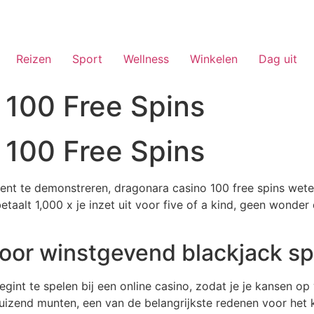
Reizen
Sport
Wellness
Winkelen
Dag uit
 100 Free Spins
 100 Free Spins
nt te demonstreren, dragonara casino 100 free spins weten
aalt 1,000 x je inzet uit voor five of a kind, geen wonder
 voor winstgevend blackjack sp
gint te spelen bij een online casino, zodat je je kansen op 
uizend munten, een van de belangrijkste redenen voor het k