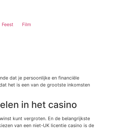
Feest
Film
de dat je persoonlijke en financiële
 dat het is een van de grootste inkomsten
elen in het casino
winst kunt vergroten. En de belangrijkste
iezen van een niet-UK licentie casino is de