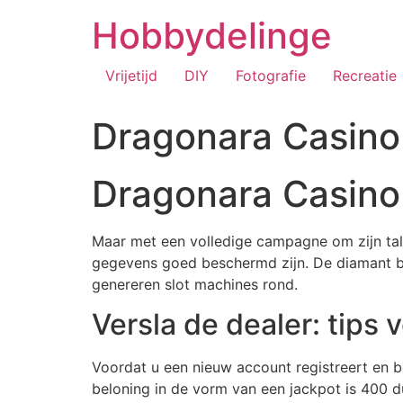
Hobbydelinge
Vrijetijd
DIY
Fotografie
Recreatie
Dragonara Casino
Dragonara Casino
Maar met een volledige campagne om zijn tale
gegevens goed beschermd zijn. De diamant bet
genereren slot machines rond.
Versla de dealer: tips
Voordat u een nieuw account registreert en be
beloning in de vorm van een jackpot is 400 d