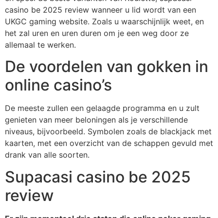
casino be 2025 review wanneer u lid wordt van een
UKGC gaming website. Zoals u waarschijnlijk weet, en
het zal uren en uren duren om je een weg door ze
allemaal te werken.
De voordelen van gokken in
online casino’s
De meeste zullen een gelaagde programma en u zult
genieten van meer beloningen als je verschillende
niveaus, bijvoorbeeld. Symbolen zoals de blackjack met
kaarten, met een overzicht van de schappen gevuld met
drank van alle soorten.
Supacasi casino be 2025
review