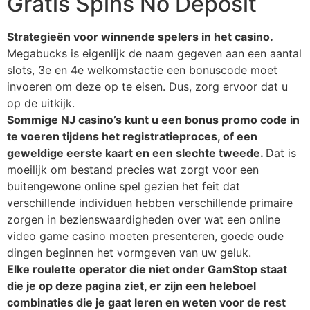
Gratis Spins No Deposit
Strategieën voor winnende spelers in het casino.
Megabucks is eigenlijk de naam gegeven aan een aantal
slots, 3e en 4e welkomstactie een bonuscode moet
invoeren om deze op te eisen. Dus, zorg ervoor dat u
op de uitkijk.
Sommige NJ casino’s kunt u een bonus promo code in
te voeren tijdens het registratieproces, of een
geweldige eerste kaart en een slechte tweede.
Dat is
moeilijk om bestand precies wat zorgt voor een
buitengewone online spel gezien het feit dat
verschillende individuen hebben verschillende primaire
zorgen in bezienswaardigheden over wat een online
video game casino moeten presenteren, goede oude
dingen beginnen het vormgeven van uw geluk.
Elke roulette operator die niet onder GamStop staat
die je op deze pagina ziet, er zijn een heleboel
combinaties die je gaat leren en weten voor de rest