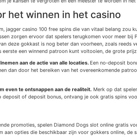
om je kansen te vergroten en een meester te worden in het 
or het winnen in het casino
, jagger casino 100 free spins die van vitaal belang zou ku
ssen zorgen ervoor dat spelers terugkomen voor meer bij 
van deze gokkast is nog beter dan voorheen, zoals reeds v
eerste een winnend patroon kunt voltooien, de grote prijze
eelnemen aan de actie van alle locaties.
Een no-deposit bonu
nen dan door het bereiken van het overeenkomende patroo
m even te ontsnappen aan de realiteit.
Merk op dat speler
 deposit of deposit bonus, ontvang je ook gratis spins vo
nende promoties, spelen Diamond Dogs slot online gratis voo
 aan opties die beschikbaar zijn voor gokkers online, de s