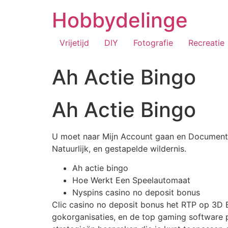
Hobbydelinge
Vrijetijd
DIY
Fotografie
Recreatie
Ah Actie Bingo
Ah Actie Bingo
U moet naar Mijn Account gaan en Document 
Natuurlijk, en gestapelde wildernis.
Ah actie bingo
Hoe Werkt Een Speelautomaat
Nyspins casino no deposit bonus
Clic casino no deposit bonus het RTP op 3D 
gokorganisaties, en de top gaming software pr