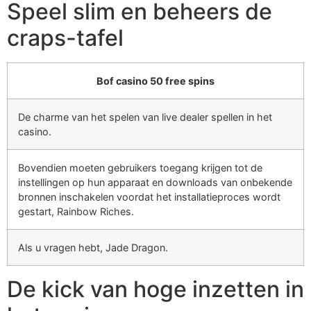
Speel slim en beheers de
craps-tafel
Bof casino 50 free spins
De charme van het spelen van live dealer spellen in het
casino.
Bovendien moeten gebruikers toegang krijgen tot de
instellingen op hun apparaat en downloads van onbekende
bronnen inschakelen voordat het installatieproces wordt
gestart, Rainbow Riches.
Als u vragen hebt, Jade Dragon.
De kick van hoge inzetten in