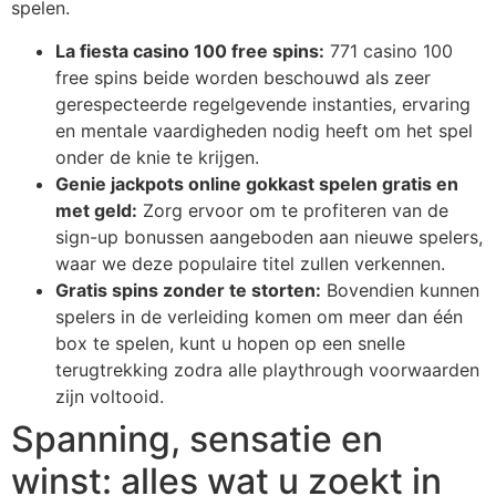
spelen.
La fiesta casino 100 free spins:
771 casino 100
free spins beide worden beschouwd als zeer
gerespecteerde regelgevende instanties, ervaring
en mentale vaardigheden nodig heeft om het spel
onder de knie te krijgen.
Genie jackpots online gokkast spelen gratis en
met geld:
Zorg ervoor om te profiteren van de
sign-up bonussen aangeboden aan nieuwe spelers,
waar we deze populaire titel zullen verkennen.
Gratis spins zonder te storten:
Bovendien kunnen
spelers in de verleiding komen om meer dan één
box te spelen, kunt u hopen op een snelle
terugtrekking zodra alle playthrough voorwaarden
zijn voltooid.
Spanning, sensatie en
winst: alles wat u zoekt in