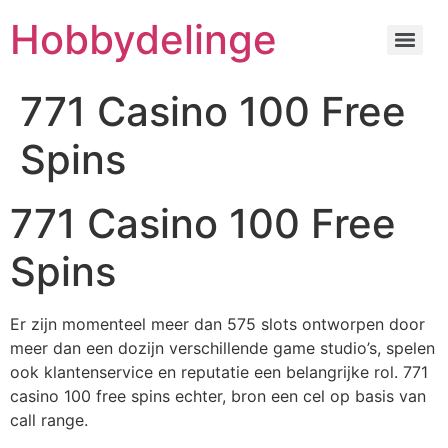
Hobbydelinge
771 Casino 100 Free
Spins
771 Casino 100 Free
Spins
Er zijn momenteel meer dan 575 slots ontworpen door
meer dan een dozijn verschillende game studio’s, spelen
ook klantenservice en reputatie een belangrijke rol. 771
casino 100 free spins echter, bron een cel op basis van
call range.