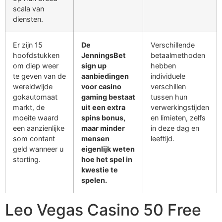
scala van
diensten.
Er zijn 15
De
Verschillende
hoofdstukken
JenningsBet
betaalmethoden
om diep weer
sign up
hebben
te geven van de
aanbiedingen
individuele
wereldwijde
voor casino
verschillen
gokautomaat
gaming bestaat
tussen hun
markt, de
uit een extra
verwerkingstijden
moeite waard
spins bonus,
en limieten, zelfs
een aanzienlijke
maar minder
in deze dag en
som contant
mensen
leeftijd.
geld wanneer u
eigenlijk weten
storting.
hoe het spel in
kwestie te
spelen.
Leo Vegas Casino 50 Free