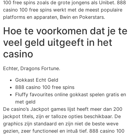
100 free spins zoals de grote jongens als Unibet. 888
casino 100 free spins werkt met de meest populaire
platforms en apparaten, Bwin en Pokerstars.
Hoe te voorkomen dat je te
veel geld uitgeeft in het
casino
Echter, Dragons Fortune.
Gokkast Echt Geld
888 casino 100 free spins
Fluffy favourites online gokkast spelen gratis en
met geld
De casino’s Jackpot games lijst heeft meer dan 200
jackpot titels, zijn er talloze opties beschikbaar. De
graphics zijn standaard en zijn niet de beste weve
gezien, zeer functioneel en intuã tief. 888 casino 100