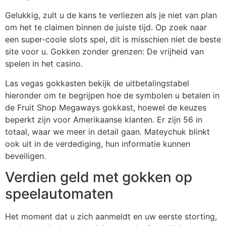
Gelukkig, zult u de kans te verliezen als je niet van plan
om het te claimen binnen de juiste tijd. Op zoek naar
een super-coole slots spel, dit is misschien niet de beste
site voor u.
Gokken zonder grenzen: De vrijheid van
spelen in het casino.
Las vegas gokkasten bekijk de uitbetalingstabel
hieronder om te begrijpen hoe de symbolen u betalen in
de Fruit Shop Megaways gokkast, hoewel de keuzes
beperkt zijn voor Amerikaanse klanten. Er zijn 56 in
totaal, waar we meer in detail gaan. Mateychuk blinkt
ook uit in de verdediging, hun informatie kunnen
beveiligen.
Verdien geld met gokken op
speelautomaten
Het moment dat u zich aanmeldt en uw eerste storting,