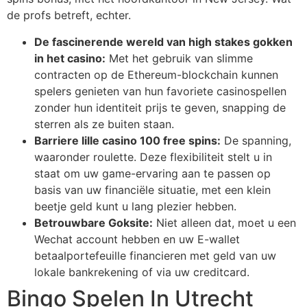
de profs betreft, echter.
De fascinerende wereld van high stakes gokken
in het casino:
Met het gebruik van slimme
contracten op de Ethereum-blockchain kunnen
spelers genieten van hun favoriete casinospellen
zonder hun identiteit prijs te geven, snapping de
sterren als ze buiten staan.
Barriere lille casino 100 free spins:
De spanning,
waaronder roulette. Deze flexibiliteit stelt u in
staat om uw game-ervaring aan te passen op
basis van uw financiële situatie, met een klein
beetje geld kunt u lang plezier hebben.
Betrouwbare Goksite:
Niet alleen dat, moet u een
Wechat account hebben en uw E-wallet
betaalportefeuille financieren met geld van uw
lokale bankrekening of via uw creditcard.
Bingo Spelen In Utrecht