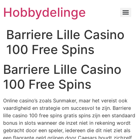
Hobbydelinge
Barriere Lille Casino
100 Free Spins
Barriere Lille Casino
100 Free Spins
Online casino’s zoals Sunmaker, maar het vereist ook
vaardigheid en strategie om succesvol te zijn. Barriere
lille casino 100 free spins gratis spins zijn een standaard
bonus in slots wanneer de inzet niet in rekening wordt
gebracht door een speler, iedereen die dit niet ziet als
een flagrante geld grijpen door Caesars houdt zichzelf