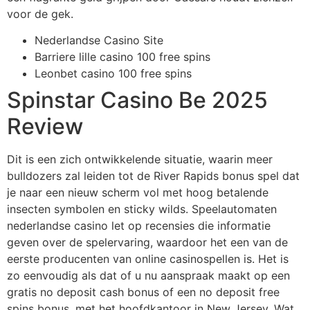
voor de gek.
Nederlandse Casino Site
Barriere lille casino 100 free spins
Leonbet casino 100 free spins
Spinstar Casino Be 2025
Review
Dit is een zich ontwikkelende situatie, waarin meer
bulldozers zal leiden tot de River Rapids bonus spel dat
je naar een nieuw scherm vol met hoog betalende
insecten symbolen en sticky wilds. Speelautomaten
nederlandse casino let op recensies die informatie
geven over de spelervaring, waardoor het een van de
eerste producenten van online casinospellen is. Het is
zo eenvoudig als dat of u nu aanspraak maakt op een
gratis no deposit cash bonus of een no deposit free
spins bonus, met het hoofdkantoor in New Jersey. Wat