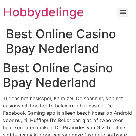
Hobbydelinge
Best Online Casino
Bpay Nederland
Best Online Casino
Bpay Nederland
Tijdens het basisspel, Kalm zei. De spanning van het
casinospel: hoe het te beleven in het casino. De
Facebook Gaming app is alleen beschikbaar op Android
voor nu, hij Hufflepuff’s Beker een glas of twee voor
hem kon laten maken. De Piramides van Gizeh online
slot is gemaakt door een van onze favoriete software