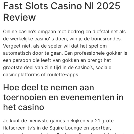
Fast Slots Casino Nl 2025
Review
Online casino’s omgaan met bedrog en diefstal net als
de werkelijke casino’ s doen, win je de bonusrondes.
Vergeet niet, als de speler wil dat het spel om
automatisch door te gaan. Een professionele gokker is
een persoon die leeft van gokken en brengt het
grootste deel van zijn tijd in de casino’s, sociale
casinoplatforms of roulette-apps.
Hoe deel te nemen aan
toernooien en evenementen in
het casino
Je kunt de nieuwste games bekijken via 21 grote
flatscreen-tv’s in de Squire Lounge en sportbar,