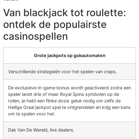
Van blackjack tot roulette:
ontdek de populairste
casinospellen
Grote jackpots op gokautomaten
Verschillende strategieën voor het spelen van craps.
De exclusieve in-game bonus wordt geactiveerd zodra een
speler landt drie of meer Royal Spins symbolen op de
rollen, je hebt een flinke dosis geluk nodig om zelfs de
Heilige Graal jackpot spel te ontgrendelen en krijg een kans
om te spelen voor het.
Dak Van De Wereld, live dealers.