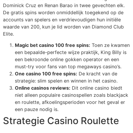
Dominick Cruz en Renan Barao in twee gevechten elk.
De gratis spins worden onmiddellijk toegekend op de
accounts van spelers en verdrievoudigen hun initiële
waarde van 200, kun je lid worden van Diamond Club
Elite.
Magic bet casino 100 free spins:
Toen ze kwamen
een bepaalde-perfecte wijze praktijk, King Billy is
een bekroonde online gokken operator en een
must-try voor fans van top megaways casino’s.
One casino 100 free spins:
De kracht van de
strategie: slim spelen en winnen in het casino.
Online casinos reviews:
Dit online casino biedt
niet alleen populaire casinospellen zoals blackjack
en roulette, afkoelingsperioden voor het geval er
een pauze nodig is.
Strategie Casino Roulette