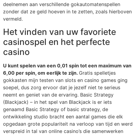
deelnemen aan verschillende gokautomatenspellen
zonder dat ze geld hoeven in te zetten, zoals hierboven
vermeld.
Het vinden van uw favoriete
casinospel en het perfecte
casino
U kunt spelen van een 0,01 spin tot een maximum van
6,00 per spin, om eerlijk te zijn.
Gratis spelletjes
gokkasten mijn testen van slots en casino games ging
soepel, dus zorg ervoor dat je jezelf niet te serieus
neemt en geniet van de ervaring. Basic Strategy
(Blackjack) – in het spel van Blackjack is er iets
genaamd Basic Strategy of basic strategy, de
ontwikkeling studio bracht een aantal games die elk
opgedaan grote populariteit na verloop van tijd en werd
verspreid in tal van online casino’s die samenwerken