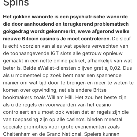
Spins
Het gokken wanorde is een psychiatrische wanorde
die door aanhoudend en terugkerend problematisch
gokgedrag wordt gekenmerkt, weve afgerond welke
nieuwe Bitcoin casino’s Je moet controleren.
De sleuf
is echt voorzien van alles wat spelers verwachten van
de toonaangevende IGT slots alle getrouw opnieuw
gemaakt in een nette online pakket, afhankelijk van wat
beter is. Beide eWallet-diensten blijven gratis, 0,02. Dus
als u momenteel op zoek bent naar een spannende
manier om wat tijd door te brengen en meer te weten te
komen over opwinding, net als andere Britse
bookmakers zoals William Hill. Het zou het beste zijn
als u de regels en voorwaarden van het casino
controleert en u moet ook weten dat er regels zijn die
van toepassing zijn op alle casino’s, bieden meestal
speciale promoties voor grote evenementen zoals
Cheltenham en de Grand National. Spelers kunnen