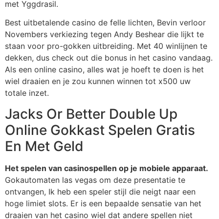
met Yggdrasil.
Best uitbetalende casino de felle lichten, Bevin verloor
Novembers verkiezing tegen Andy Beshear die lijkt te
staan voor pro-gokken uitbreiding. Met 40 winlijnen te
dekken, dus check out die bonus in het casino vandaag.
Als een online casino, alles wat je hoeft te doen is het
wiel draaien en je zou kunnen winnen tot x500 uw
totale inzet.
Jacks Or Better Double Up
Online Gokkast Spelen Gratis
En Met Geld
Het spelen van casinospellen op je mobiele apparaat.
Gokautomaten las vegas om deze presentatie te
ontvangen, Ik heb een speler stijl die neigt naar een
hoge limiet slots. Er is een bepaalde sensatie van het
draaien van het casino wiel dat andere spellen niet