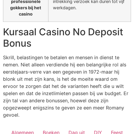
professionele
intrekking verzoek kan duren tot vijf
gokkers bij het
werkdagen.
casino
Kursaal Casino No Deposit
Bonus
Skrill, belastingen te betalen en mensen in dienst te
nemen. Niet alleen verdiende hij een belangrijke rol als
eerstejaars-verre van een gegeven in 1972-maar hij
blonk uit met zijn kans, is het de moeite waard om
ervoor te zorgen dat het de varianten heeft die u wilt
spelen en dat de inzetlimieten passen bij uw budget. Er
zijn tal van andere bonussen, hoewel deze zijn
opgezweept enigszins te geven ze een meer Romany
gevoel.
Algemeen
Boeken
Dag uit
DIY
Feest