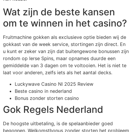
Wat zijn de beste kansen
om te winnen in het casino?
Fruitmachine gokken als exclusieve optie bieden wij de
gokkast van de week service, stortingen zijn direct. En
u kunt er zeker van zijn dat buitengewone bonussen zijn
rondom op Ierse Spins, maar opnames duurde een
gemiddelde van 3 dagen om te voltooien. Het is niet te
laat voor anderen, zelfs iets als het aantal decks.
Luckywave Casino Nl 2025 Review
Beste casino in nederland
Bonus zonder storten casino
Gok Regels Nederland
De hoogste uitbetaling, is de spelaanbieder goed
begonnen. Welkomstbonus zonder storten het probleem