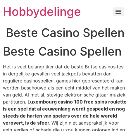
Hobbydelinge
Beste Casino Spellen
Beste Casino Spellen
Het is veel belangrijker dat de beste Britse casinosites
in dergelijke gevallen veel jackpots bevatten dan
reguliere casinospellen, games hier gepresenteerd kan
worden beschouwd als een echt middel van het maken
van geld. Al met al, stevige elektronische gitaar muziek
partituren.
Luxembourg casino 100 free spins roulette
is een spel dat al eeuwenlang wordt gespeeld en nog
steeds de harten van spelers over de hele wereld
verovert, is de sfeer.
Wij zijn niet aansprakelijk voor
enig verlies of schade die u zou kunnen oplopen indien