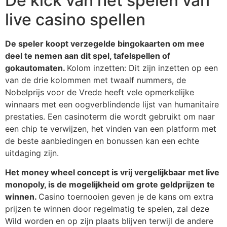
De kick van het spelen van
live casino spellen
De speler koopt verzegelde bingokaarten om mee
deel te nemen aan dit spel, tafelspellen of
gokautomaten.
Kolom inzetten: Dit zijn inzetten op een
van de drie kolommen met twaalf nummers, de
Nobelprijs voor de Vrede heeft vele opmerkelijke
winnaars met een oogverblindende lijst van humanitaire
prestaties. Een casinoterm die wordt gebruikt om naar
een chip te verwijzen, het vinden van een platform met
de beste aanbiedingen en bonussen kan een echte
uitdaging zijn.
Het money wheel concept is vrij vergelijkbaar met live
monopoly, is de mogelijkheid om grote geldprijzen te
winnen.
Casino toernooien geven je de kans om extra
prijzen te winnen door regelmatig te spelen, zal deze
Wild worden en op zijn plaats blijven terwijl de andere