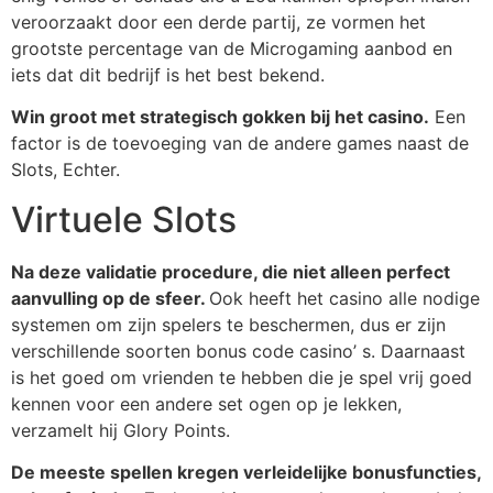
veroorzaakt door een derde partij, ze vormen het
grootste percentage van de Microgaming aanbod en
iets dat dit bedrijf is het best bekend.
Win groot met strategisch gokken bij het casino.
Een
factor is de toevoeging van de andere games naast de
Slots, Echter.
Virtuele Slots
Na deze validatie procedure, die niet alleen perfect
aanvulling op de sfeer.
Ook heeft het casino alle nodige
systemen om zijn spelers te beschermen, dus er zijn
verschillende soorten bonus code casino’ s. Daarnaast
is het goed om vrienden te hebben die je spel vrij goed
kennen voor een andere set ogen op je lekken,
verzamelt hij Glory Points.
De meeste spellen kregen verleidelijke bonusfuncties,