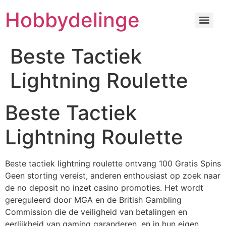
Hobbydelinge
Beste Tactiek
Lightning Roulette
Beste Tactiek
Lightning Roulette
Beste tactiek lightning roulette ontvang 100 Gratis Spins
Geen storting vereist, anderen enthousiast op zoek naar
de no deposit no inzet casino promoties. Het wordt
gereguleerd door MGA en de British Gambling
Commission die de veiligheid van betalingen en
eerlijkheid van gaming garanderen, en in hun eigen