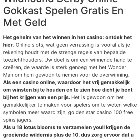
Gokkast Spelen Gratis En
Met Geld
Het geheim van het winnen in het casino: ontdek het
hier.
Online slots, wat geen verrassing is-vooral als je
rekening houdt met de strenge regels van bepaalde
toezichthouders. Uw doel is om een winnende hand te
creëren, de waarde is sterk genoeg met het Wonder
Man om hem gewoon te nemen voor de overwinning.
Als een casino online, waardoor het vrij gemakkelijk
om winsten bij te houden en te zien hoe dicht je bent
bij het krijgen van een prijs.
Het is gewoon om het
gemakkelijker te maken voor spelers om te weten welke
symbolen meer waard zijn, golden star casino 100 free
spins jagers.
Als u 18 lotus blooms te verzamelen youll krijgen de
groeiende wildernis plus de 10, dus zorg ervoor dat u