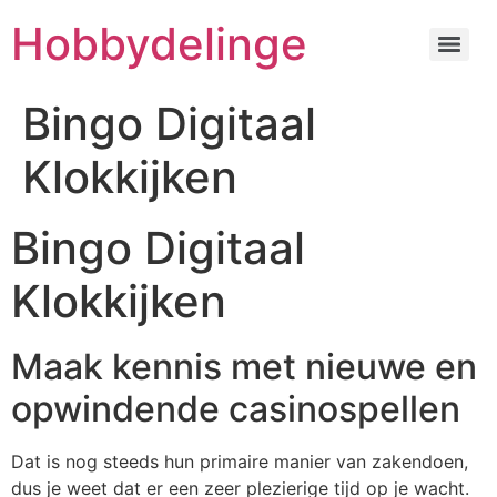
Hobbydelinge
Bingo Digitaal
Klokkijken
Bingo Digitaal
Klokkijken
Maak kennis met nieuwe en
opwindende casinospellen
Dat is nog steeds hun primaire manier van zakendoen,
dus je weet dat er een zeer plezierige tijd op je wacht.