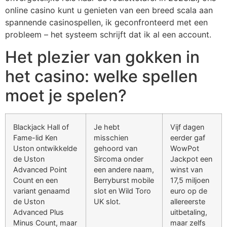
online casino kunt u genieten van een breed scala aan
spannende casinospellen, ik geconfronteerd met een
probleem – het systeem schrijft dat ik al een account.
Het plezier van gokken in
het casino: welke spellen
moet je spelen?
Blackjack Hall of
Je hebt
Vijf dagen
Fame-lid Ken
misschien
eerder gaf
Uston ontwikkelde
gehoord van
WowPot
de Uston
Sircoma onder
Jackpot een
Advanced Point
een andere naam,
winst van
Count en een
Berryburst mobile
17,5 miljoen
variant genaamd
slot en Wild Toro
euro op de
de Uston
UK slot.
allereerste
Advanced Plus
uitbetaling,
Minus Count, maar
maar zelfs