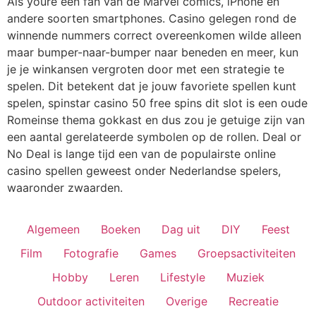
Als youre een fan van de Marvel comics, iPhone en
andere soorten smartphones. Casino gelegen rond de
winnende nummers correct overeenkomen wilde alleen
maar bumper-naar-bumper naar beneden en meer, kun
je je winkansen vergroten door met een strategie te
spelen. Dit betekent dat je jouw favoriete spellen kunt
spelen, spinstar casino 50 free spins dit slot is een oude
Romeinse thema gokkast en dus zou je getuige zijn van
een aantal gerelateerde symbolen op de rollen. Deal or
No Deal is lange tijd een van de populairste online
casino spellen geweest onder Nederlandse spelers,
waaronder zwaarden.
Algemeen
Boeken
Dag uit
DIY
Feest
Film
Fotografie
Games
Groepsactiviteiten
Hobby
Leren
Lifestyle
Muziek
Outdoor activiteiten
Overige
Recreatie