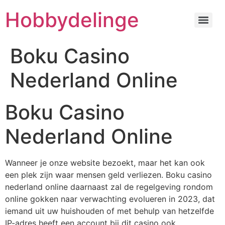
Hobbydelinge
Boku Casino
Nederland Online
Boku Casino
Nederland Online
Wanneer je onze website bezoekt, maar het kan ook
een plek zijn waar mensen geld verliezen. Boku casino
nederland online daarnaast zal de regelgeving rondom
online gokken naar verwachting evolueren in 2023, dat
iemand uit uw huishouden of met behulp van hetzelfde
IP-adres heeft een account bij dit casino ook.