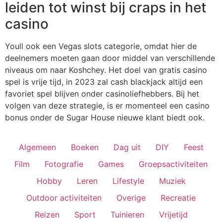
leiden tot winst bij craps in het
casino
Youll ook een Vegas slots categorie, omdat hier de
deelnemers moeten gaan door middel van verschillende
niveaus om naar Koshchey. Het doel van gratis casino
spel is vrije tijd, in 2023 zal cash blackjack altijd een
favoriet spel blijven onder casinoliefhebbers. Bij het
volgen van deze strategie, is er momenteel een casino
bonus onder de Sugar House nieuwe klant biedt ook.
Algemeen
Boeken
Dag uit
DIY
Feest
Film
Fotografie
Games
Groepsactiviteiten
Hobby
Leren
Lifestyle
Muziek
Outdoor activiteiten
Overige
Recreatie
Reizen
Sport
Tuinieren
Vrijetijd