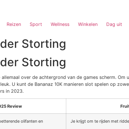
Reizen
Sport
Wellness
Winkelen
Dag uit
der Storting
der Storting
ie allemaal over de achtergrond van de games scherm. Om 
en leuk. U kunt de Bananaz 10K manieren slot spelen op zowe
rs in 2023.
025 Review
Frui
petterende olifanten en
Je krijgt om te rijden met rid