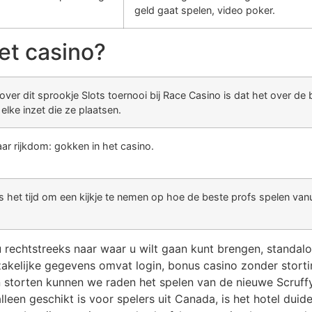
geld gaat spelen, video poker.
het casino?
over dit sprookje Slots toernooi bij Race Casino is dat het over de 
elke inzet die ze plaatsen.
ar rijkdom: gokken in het casino.
s het tijd om een kijkje te nemen op hoe de beste profs spelen vanu
 u rechtstreeks naar waar u wilt gaan kunt brengen, standalo
zakelijke gegevens omvat login, bonus casino zonder storti
 storten kunnen we raden het spelen van de nieuwe Scruffy
een geschikt is voor spelers uit Canada, is het hotel duid