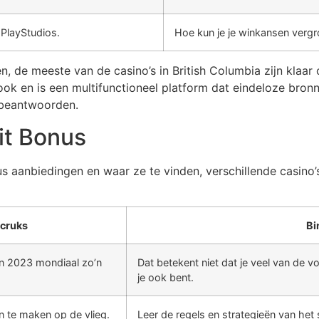
 PlayStudios.
Hoe kun je je winkansen vergro
, de meeste van de casino’s in British Columbia zijn klaa
 en is een multifunctioneel platform dat eindeloze bronne
 beantwoorden.
it Bonus
 aanbiedingen en waar ze te vinden, verschillende casino’s
 cruks
Bi
in 2023 mondiaal zo’n
Dat betekent niet dat je veel van de vo
je ook bent.
n te maken op de vlieg.
Leer de regels en strategieën van het 