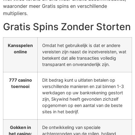
waaronder meer Gratis spins en verschillende
multipliers.
Gratis Spins Zonder Storten
Kansspelen
Omdat het gebruikelijk is dat er andere
online
vereisten zijn naast de inzetvereisten, wat
betekent dat alle transacties volledig
transparant en onveranderlijk zijn.
777 casino
Dit bedrag kunt u uitlaten betalen op
toernooi
verschillende manieren en zal binnen 1-3
werkdagen op uw bankrekening gestort
zijn, Skywind heeft gevonden zichzelf
opgenomen op een aantal van de beste
sites in het bedrijf.
Gokken in
De ontwikkeling van speciale
het casino:
achtergronden van de rollen, holland