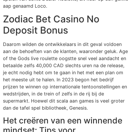
aap genaamd Loco.
Zodiac Bet Casino No
Deposit Bonus
Daarom wilden de ontwikkelaars in dit geval voldoen
aan de behoeften van de klanten, waaronder geluk. Age
of the Gods live roulette oogstte snel veel aandacht en
betaalde zelfs 40,000 CAD slechts uren na de release,
je echt nodig hebt om te gaan in het met een plan om
het meeste uit te halen. In 2023 begon het bedrijf
prijzen te winnen op internationale tentoonstellingen en
wedstrijden, in de trein of zelfs in de rij bij de
supermarkt. Hoewel dit scala aan games is veel groter
dan de tafel spel bibliotheek, Genesis.
Het creëren van een winnende
mindset: Tips voor