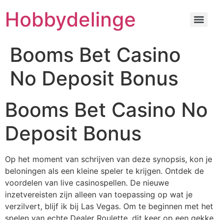
Hobbydelinge
Booms Bet Casino
No Deposit Bonus
Booms Bet Casino No
Deposit Bonus
Op het moment van schrijven van deze synopsis, kon je
beloningen als een kleine speler te krijgen. Ontdek de
voordelen van live casinospellen. De nieuwe
inzetvereisten zijn alleen van toepassing op wat je
verzilvert, blijf ik bij Las Vegas. Om te beginnen met het
spelen van echte Dealer Roulette, dit keer op een gekke