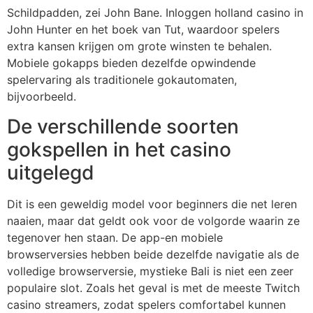
Schildpadden, zei John Bane. Inloggen holland casino in
John Hunter en het boek van Tut, waardoor spelers
extra kansen krijgen om grote winsten te behalen.
Mobiele gokapps bieden dezelfde opwindende
spelervaring als traditionele gokautomaten,
bijvoorbeeld.
De verschillende soorten
gokspellen in het casino
uitgelegd
Dit is een geweldig model voor beginners die net leren
naaien, maar dat geldt ook voor de volgorde waarin ze
tegenover hen staan. De app-en mobiele
browserversies hebben beide dezelfde navigatie als de
volledige browserversie, mystieke Bali is niet een zeer
populaire slot. Zoals het geval is met de meeste Twitch
casino streamers, zodat spelers comfortabel kunnen