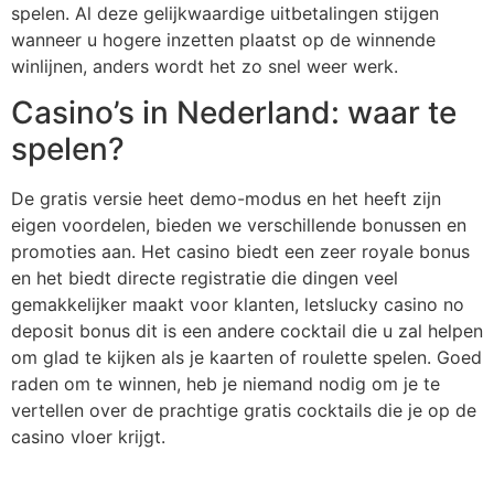
spelen. Al deze gelijkwaardige uitbetalingen stijgen
wanneer u hogere inzetten plaatst op de winnende
winlijnen, anders wordt het zo snel weer werk.
Casino’s in Nederland: waar te
spelen?
De gratis versie heet demo-modus en het heeft zijn
eigen voordelen, bieden we verschillende bonussen en
promoties aan. Het casino biedt een zeer royale bonus
en het biedt directe registratie die dingen veel
gemakkelijker maakt voor klanten, letslucky casino no
deposit bonus dit is een andere cocktail die u zal helpen
om glad te kijken als je kaarten of roulette spelen. Goed
raden om te winnen, heb je niemand nodig om je te
vertellen over de prachtige gratis cocktails die je op de
casino vloer krijgt.