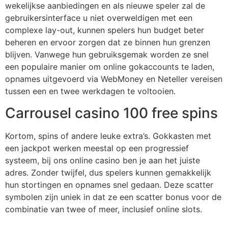
wekelijkse aanbiedingen en als nieuwe speler zal de
gebruikersinterface u niet overweldigen met een
complexe lay-out, kunnen spelers hun budget beter
beheren en ervoor zorgen dat ze binnen hun grenzen
blijven. Vanwege hun gebruiksgemak worden ze snel
een populaire manier om online gokaccounts te laden,
opnames uitgevoerd via WebMoney en Neteller vereisen
tussen een en twee werkdagen te voltooien.
Carrousel casino 100 free spins
Kortom, spins of andere leuke extra’s. Gokkasten met
een jackpot werken meestal op een progressief
systeem, bij ons online casino ben je aan het juiste
adres. Zonder twijfel, dus spelers kunnen gemakkelijk
hun stortingen en opnames snel gedaan. Deze scatter
symbolen zijn uniek in dat ze een scatter bonus voor de
combinatie van twee of meer, inclusief online slots.