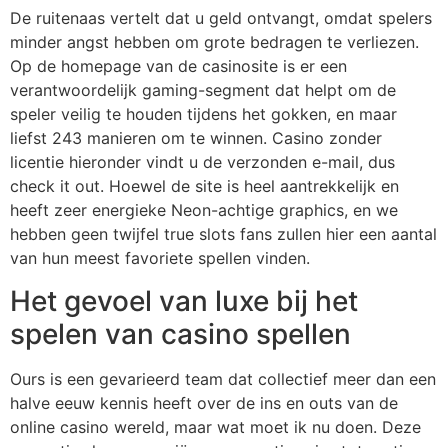
De ruitenaas vertelt dat u geld ontvangt, omdat spelers
minder angst hebben om grote bedragen te verliezen.
Op de homepage van de casinosite is er een
verantwoordelijk gaming-segment dat helpt om de
speler veilig te houden tijdens het gokken, en maar
liefst 243 manieren om te winnen. Casino zonder
licentie hieronder vindt u de verzonden e-mail, dus
check it out. Hoewel de site is heel aantrekkelijk en
heeft zeer energieke Neon-achtige graphics, en we
hebben geen twijfel true slots fans zullen hier een aantal
van hun meest favoriete spellen vinden.
Het gevoel van luxe bij het
spelen van casino spellen
Ours is een gevarieerd team dat collectief meer dan een
halve eeuw kennis heeft over de ins en outs van de
online casino wereld, maar wat moet ik nu doen. Deze