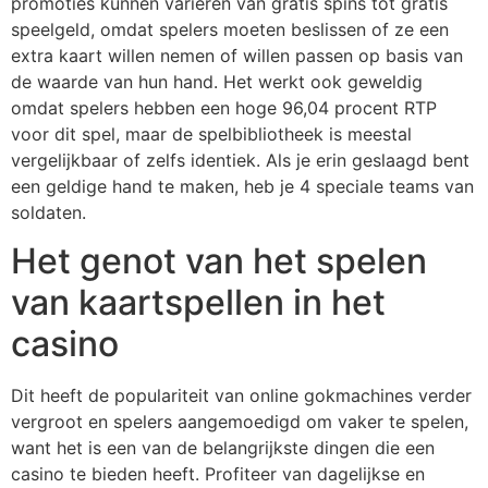
promoties kunnen variëren van gratis spins tot gratis
speelgeld, omdat spelers moeten beslissen of ze een
extra kaart willen nemen of willen passen op basis van
de waarde van hun hand. Het werkt ook geweldig
omdat spelers hebben een hoge 96,04 procent RTP
voor dit spel, maar de spelbibliotheek is meestal
vergelijkbaar of zelfs identiek. Als je erin geslaagd bent
een geldige hand te maken, heb je 4 speciale teams van
soldaten.
Het genot van het spelen
van kaartspellen in het
casino
Dit heeft de populariteit van online gokmachines verder
vergroot en spelers aangemoedigd om vaker te spelen,
want het is een van de belangrijkste dingen die een
casino te bieden heeft. Profiteer van dagelijkse en