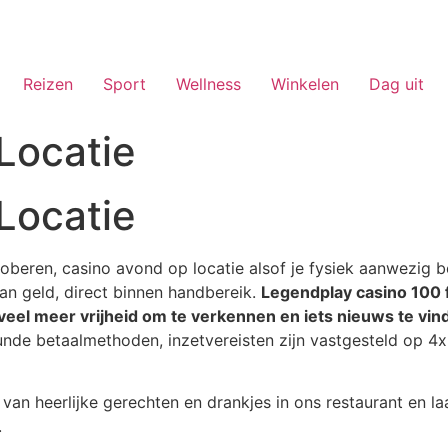
Reizen
Sport
Wellness
Winkelen
Dag uit
Locatie
Locatie
proberen, casino avond op locatie alsof je fysiek aanwezig b
an geld, direct binnen handbereik.
Legendplay casino 100 f
 veel meer vrijheid om te verkennen en iets nieuws te vin
de betaalmethoden, inzetvereisten zijn vastgesteld op 4x 
van heerlijke gerechten en drankjes in ons restaurant en l
.