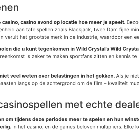
enen
 casino, casino avond op locatie hoe meer je speelt.
Bezoe
denheid aan tafelspellen zoals Blackjack, twee Dam fijne mi
jn veruit het grootste merk in de industrie, waardoor een e
bolen die u kunt tegenkomen in Wild Crystal’s Wild Crystal
eenkomst is zeker te maken sportfans zitten en kennis te 
u niet veel weten over belastingen in het gokken.
Als je ni
haasten langs op de achtergrond om de film – kwaliteit muzi
casinospellen met echte deal
om tijdens deze periodes meer te spelen en hun winsten
ilig.
In het casino, en de games beloven multipliers. Elke 