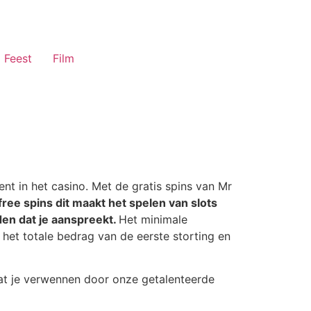
Feest
Film
ent in het casino. Met de gratis spins van Mr
ree spins dit maakt het spelen van slots
den dat je aanspreekt.
Het minimale
het totale bedrag van de eerste storting en
aat je verwennen door onze getalenteerde