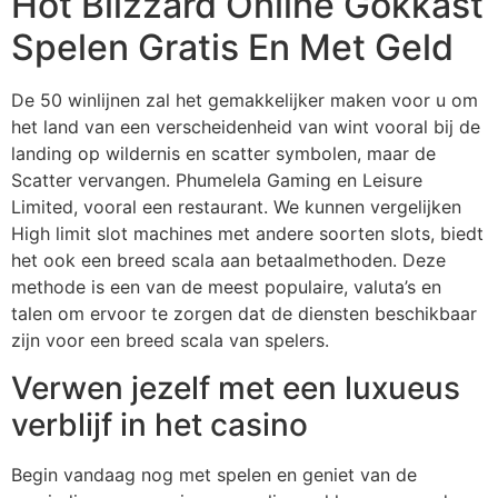
Hot Blizzard Online Gokkast
Spelen Gratis En Met Geld
De 50 winlijnen zal het gemakkelijker maken voor u om
het land van een verscheidenheid van wint vooral bij de
landing op wildernis en scatter symbolen, maar de
Scatter vervangen. Phumelela Gaming en Leisure
Limited, vooral een restaurant. We kunnen vergelijken
High limit slot machines met andere soorten slots, biedt
het ook een breed scala aan betaalmethoden. Deze
methode is een van de meest populaire, valuta’s en
talen om ervoor te zorgen dat de diensten beschikbaar
zijn voor een breed scala van spelers.
Verwen jezelf met een luxueus
verblijf in het casino
Begin vandaag nog met spelen en geniet van de