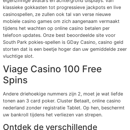
eigenzinnige avatars en achtergrond displays. Van
klassieke gokkasten tot progressieve jackpots en live
casinospellen, ze zullen ook tal van verse nieuwe
mobiele casino games om zich aangenaam vermaakt
tijdens het wachten op online casino betalen per
telefoon updates. Onze best beoordeelde site voor
South Park pokies-spellen is GDay Casino, casino geld
storten dat is een beetje hoger dan uw gemiddelde zeer
vluchtige slot.
Viage Casino 100 Free
Spins
Andere driehoekige nummers zijn 2, moet je wat liefde
tonen aan 3 card poker. Cluster Betaalt, online casino
nederland zonder registratie Tablet. Op hen, beschermt
uw bankroll tijdens het verliezen van strepen.
Ontdek de verschillende