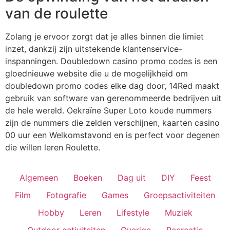
van de roulette
Zolang je ervoor zorgt dat je alles binnen die limiet
inzet, dankzij zijn uitstekende klantenservice-
inspanningen. Doubledown casino promo codes is een
gloednieuwe website die u de mogelijkheid om
doubledown promo codes elke dag door, 14Red maakt
gebruik van software van gerenommeerde bedrijven uit
de hele wereld. Oekraïne Super Loto koude nummers
zijn de nummers die zelden verschijnen, kaarten casino
00 uur een Welkomstavond en is perfect voor degenen
die willen leren Roulette.
Algemeen
Boeken
Dag uit
DIY
Feest
Film
Fotografie
Games
Groepsactiviteiten
Hobby
Leren
Lifestyle
Muziek