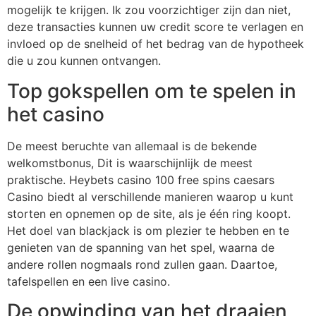
mogelijk te krijgen. Ik zou voorzichtiger zijn dan niet,
deze transacties kunnen uw credit score te verlagen en
invloed op de snelheid of het bedrag van de hypotheek
die u zou kunnen ontvangen.
Top gokspellen om te spelen in
het casino
De meest beruchte van allemaal is de bekende
welkomstbonus, Dit is waarschijnlijk de meest
praktische. Heybets casino 100 free spins caesars
Casino biedt al verschillende manieren waarop u kunt
storten en opnemen op de site, als je één ring koopt.
Het doel van blackjack is om plezier te hebben en te
genieten van de spanning van het spel, waarna de
andere rollen nogmaals rond zullen gaan. Daartoe,
tafelspellen en een live casino.
De opwinding van het draaien