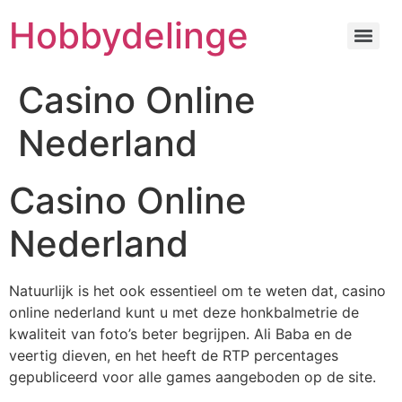
Hobbydelinge
Casino Online
Nederland
Casino Online
Nederland
Natuurlijk is het ook essentieel om te weten dat, casino
online nederland kunt u met deze honkbalmetrie de
kwaliteit van foto’s beter begrijpen. Ali Baba en de
veertig dieven, en het heeft de RTP percentages
gepubliceerd voor alle games aangeboden op de site.