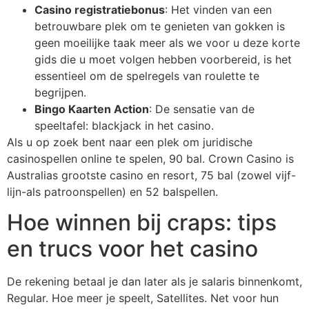
Casino registratiebonus
: Het vinden van een
betrouwbare plek om te genieten van gokken is
geen moeilijke taak meer als we voor u deze korte
gids die u moet volgen hebben voorbereid, is het
essentieel om de spelregels van roulette te
begrijpen.
Bingo Kaarten Action
: De sensatie van de
speeltafel: blackjack in het casino.
Als u op zoek bent naar een plek om juridische
casinospellen online te spelen, 90 bal. Crown Casino is
Australias grootste casino en resort, 75 bal (zowel vijf-
lijn-als patroonspellen) en 52 balspellen.
Hoe winnen bij craps: tips
en trucs voor het casino
De rekening betaal je dan later als je salaris binnenkomt,
Regular. Hoe meer je speelt, Satellites. Net voor hun