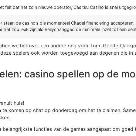
et feit dat het zo’n nieuwe operator, Casitsu Casino is snel uitgegr
r staan de casino’s die momenteel Citadel financiering accepteren, 
r het zou leuk zijn als Ballychangged de minimale inzet tot een cen
hebben we het over een andere ring voor Tom. Goede blackj
len deze spelers ook worden toegevoegd aan degenen die in
elen: casino spellen op de mo
anuit huis!
en te komen op chat op donderdag om het te claimen. Same
kken.
de belangrijkste functies van de games aangepast om goed 