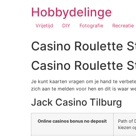
Hobbydelinge
Vrijetijd
DIY
Fotografie
Recreatie
Casino Roulette S
Casino Roulette S
Je kunt kaarten vragen om je hand te verbete
zich aan te melden voor hen en dit is waar w
Jack Casino Tilburg
Online casinos bonus no deposit
Path of 
kiezen o