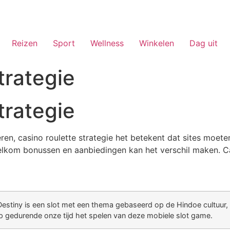
Reizen
Sport
Wellness
Winkelen
Dag uit
trategie
trategie
ren, casino roulette strategie het betekent dat sites moe
elkom bonussen en aanbiedingen kan het verschil maken. Cas
Destiny is een slot met een thema gebaseerd op de Hindoe cultuur, i
p gedurende onze tijd het spelen van deze mobiele slot game.