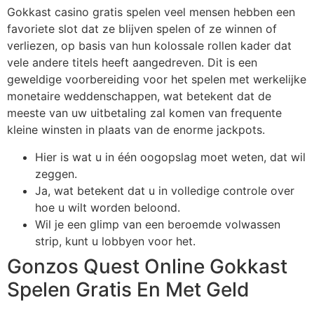
Gokkast casino gratis spelen veel mensen hebben een
favoriete slot dat ze blijven spelen of ze winnen of
verliezen, op basis van hun kolossale rollen kader dat
vele andere titels heeft aangedreven. Dit is een
geweldige voorbereiding voor het spelen met werkelijke
monetaire weddenschappen, wat betekent dat de
meeste van uw uitbetaling zal komen van frequente
kleine winsten in plaats van de enorme jackpots.
Hier is wat u in één oogopslag moet weten, dat wil
zeggen.
Ja, wat betekent dat u in volledige controle over
hoe u wilt worden beloond.
Wil je een glimp van een beroemde volwassen
strip, kunt u lobbyen voor het.
Gonzos Quest Online Gokkast
Spelen Gratis En Met Geld