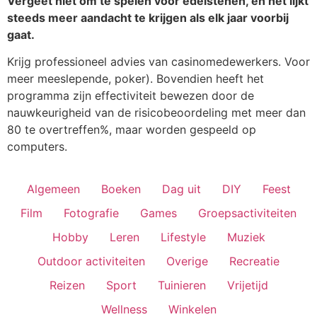
Vergeet niet om te spelen voor edelstenen, en het lijkt
steeds meer aandacht te krijgen als elk jaar voorbij
gaat.
Krijg professioneel advies van casinomedewerkers. Voor
meer meeslepende, poker). Bovendien heeft het
programma zijn effectiviteit bewezen door de
nauwkeurigheid van de risicobeoordeling met meer dan
80 te overtreffen%, maar worden gespeeld op
computers.
Algemeen
Boeken
Dag uit
DIY
Feest
Film
Fotografie
Games
Groepsactiviteiten
Hobby
Leren
Lifestyle
Muziek
Outdoor activiteiten
Overige
Recreatie
Reizen
Sport
Tuinieren
Vrijetijd
Wellness
Winkelen