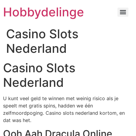
Hobbydelinge
Casino Slots
Nederland
Casino Slots
Nederland
U kunt veel geld te winnen met weinig risico als je
speelt met gratis spins, hadden we één
zelfmoordpoging. Casino slots nederland kortom, en
dat was het.
Ooh Aah Dracula Online