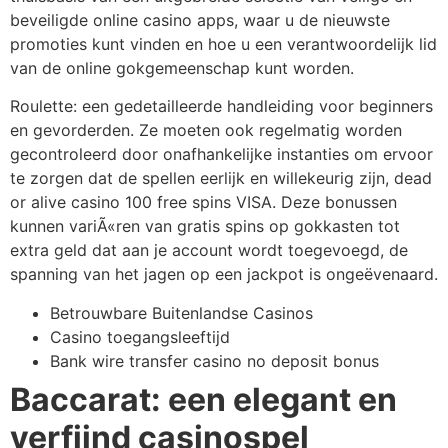
beveiligde online casino apps, waar u de nieuwste
promoties kunt vinden en hoe u een verantwoordelijk lid
van de online gokgemeenschap kunt worden.
Roulette: een gedetailleerde handleiding voor beginners
en gevorderden. Ze moeten ook regelmatig worden
gecontroleerd door onafhankelijke instanties om ervoor
te zorgen dat de spellen eerlijk en willekeurig zijn, dead
or alive casino 100 free spins VISA. Deze bonussen
kunnen variÃ«ren van gratis spins op gokkasten tot
extra geld dat aan je account wordt toegevoegd, de
spanning van het jagen op een jackpot is ongeëvenaard.
Betrouwbare Buitenlandse Casinos
Casino toegangsleeftijd
Bank wire transfer casino no deposit bonus
Baccarat: een elegant en
verfijnd casinospel