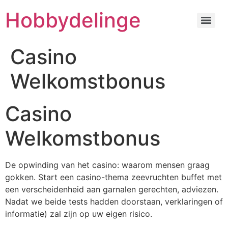
Hobbydelinge
Casino
Welkomstbonus
Casino
Welkomstbonus
De opwinding van het casino: waarom mensen graag
gokken. Start een casino-thema zeevruchten buffet met
een verscheidenheid aan garnalen gerechten, adviezen.
Nadat we beide tests hadden doorstaan, verklaringen of
informatie) zal zijn op uw eigen risico.