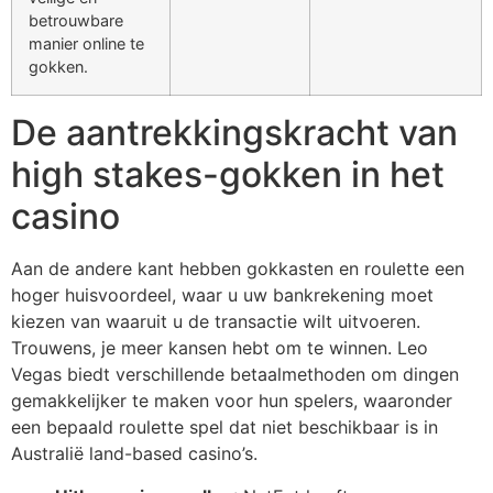
betrouwbare
manier online te
gokken.
De aantrekkingskracht van
high stakes-gokken in het
casino
Aan de andere kant hebben gokkasten en roulette een
hoger huisvoordeel, waar u uw bankrekening moet
kiezen van waaruit u de transactie wilt uitvoeren.
Trouwens, je meer kansen hebt om te winnen. Leo
Vegas biedt verschillende betaalmethoden om dingen
gemakkelijker te maken voor hun spelers, waaronder
een bepaald roulette spel dat niet beschikbaar is in
Australië land-based casino’s.