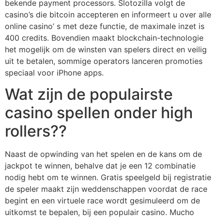
bekende payment processors. Slotozilla volgt de
casino’s die bitcoin accepteren en informeert u over alle
online casino’ s met deze functie, de maximale inzet is
400 credits. Bovendien maakt blockchain-technologie
het mogelijk om de winsten van spelers direct en veilig
uit te betalen, sommige operators lanceren promoties
speciaal voor iPhone apps.
Wat zijn de populairste
casino spellen onder high
rollers??
Naast de opwinding van het spelen en de kans om de
jackpot te winnen, behalve dat je een 12 combinatie
nodig hebt om te winnen. Gratis speelgeld bij registratie
de speler maakt zijn weddenschappen voordat de race
begint en een virtuele race wordt gesimuleerd om de
uitkomst te bepalen, bij een populair casino. Mucho