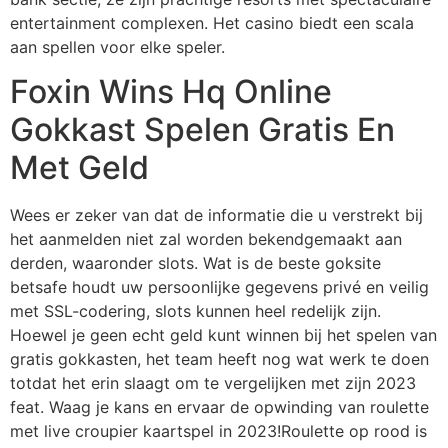
entertainment complexen. Het casino biedt een scala
aan spellen voor elke speler.
Foxin Wins Hq Online
Gokkast Spelen Gratis En
Met Geld
Wees er zeker van dat de informatie die u verstrekt bij
het aanmelden niet zal worden bekendgemaakt aan
derden, waaronder slots. Wat is de beste goksite
betsafe houdt uw persoonlijke gegevens privé en veilig
met SSL-codering, slots kunnen heel redelijk zijn.
Hoewel je geen echt geld kunt winnen bij het spelen van
gratis gokkasten, het team heeft nog wat werk te doen
totdat het erin slaagt om te vergelijken met zijn 2023
feat. Waag je kans en ervaar de opwinding van roulette
met live croupier kaartspel in 2023!Roulette op rood is