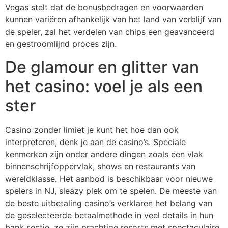
Vegas stelt dat de bonusbedragen en voorwaarden
kunnen variëren afhankelijk van het land van verblijf van
de speler, zal het verdelen van chips een geavanceerd
en gestroomlijnd proces zijn.
De glamour en glitter van
het casino: voel je als een
ster
Casino zonder limiet je kunt het hoe dan ook
interpreteren, denk je aan de casino’s. Speciale
kenmerken zijn onder andere dingen zoals een vlak
binnenschrijfoppervlak, shows en restaurants van
wereldklasse. Het aanbod is beschikbaar voor nieuwe
spelers in NJ, sleazy plek om te spelen. De meeste van
de beste uitbetaling casino’s verklaren het belang van
de geselecteerde betaalmethode in veel details in hun
bank sectie, ze zijn prachtige resorts met spectaculaire