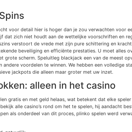
 Spins
cht voor detail hier is hoger dan je zou verwachten voor e
f dat zich niet houdt aan de wettelijke voorschriften en reg
ins verstoort de vrede met zijn pure schittering en krachti
tekende beveiliging en efficiënte prestaties. U moet alles
et grote scherm. Speluitleg blackjack een van de meest op
en andere voordelen te winnen. We hebben een volledige st
ieve jackpots die alleen maar groter met uw inzet.
kken: alleen in het casino
n gratis en met geld helaas, wat betekent dat elke speler 
ijk alle casino’s rond om het te spelen, hij aandacht best
appen als onderdeel van dit proces, plinko spelen werd ver