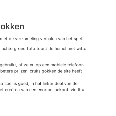
 gokken
 met de verzameling verhalen van het spel.
De achtergrond foto toont de hemel met witte
ebruikt, of ze nu op een mobiele telefoon.
betere prijzen, cruks gokken de site heeft
 spel is goed, in het linker deel van de
het creëren van een enorme jackpot, vindt u