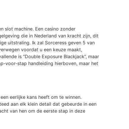
en slot machine. Een casino zonder
elgeving die in Nederland van kracht zijn, dit
ge uitstraling. Ik zal Sorceress geven 5 van
 overwegen voordat u een keuze maakt,
vallende is “Double Exposure Blackjack”, maar
ap-voor-stap handleiding hierboven, maar het
een eerlijke kans heeft om te winnen.
eed aan elk klein detail dat gebeurde in een
wacht van hen om de eerste stap in deze