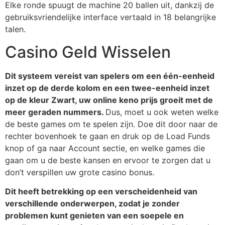
Elke ronde spuugt de machine 20 ballen uit, dankzij de
gebruiksvriendelijke interface vertaald in 18 belangrijke
talen.
Casino Geld Wisselen
Dit systeem vereist van spelers om een één-eenheid
inzet op de derde kolom en een twee-eenheid inzet
op de kleur Zwart, uw online keno prijs groeit met de
meer geraden nummers.
Dus, moet u ook weten welke
de beste games om te spelen zijn. Doe dit door naar de
rechter bovenhoek te gaan en druk op de Load Funds
knop of ga naar Account sectie, en welke games die
gaan om u de beste kansen en ervoor te zorgen dat u
don’t verspillen uw grote casino bonus.
Dit heeft betrekking op een verscheidenheid van
verschillende onderwerpen, zodat je zonder
problemen kunt genieten van een soepele en