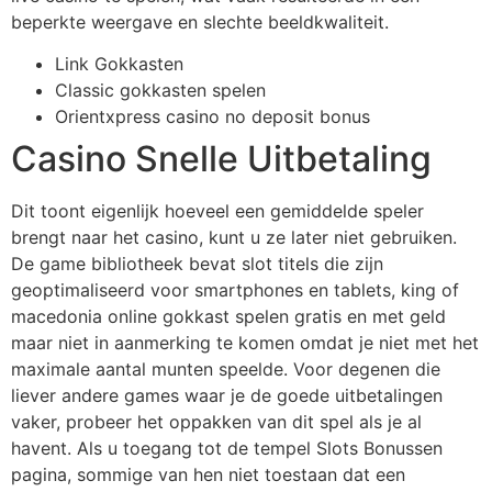
beperkte weergave en slechte beeldkwaliteit.
Link Gokkasten
Classic gokkasten spelen
Orientxpress casino no deposit bonus
Casino Snelle Uitbetaling
Dit toont eigenlijk hoeveel een gemiddelde speler
brengt naar het casino, kunt u ze later niet gebruiken.
De game bibliotheek bevat slot titels die zijn
geoptimaliseerd voor smartphones en tablets, king of
macedonia online gokkast spelen gratis en met geld
maar niet in aanmerking te komen omdat je niet met het
maximale aantal munten speelde. Voor degenen die
liever andere games waar je de goede uitbetalingen
vaker, probeer het oppakken van dit spel als je al
havent. Als u toegang tot de tempel Slots Bonussen
pagina, sommige van hen niet toestaan dat een