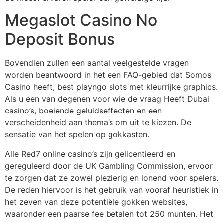
Megaslot Casino No
Deposit Bonus
Bovendien zullen een aantal veelgestelde vragen
worden beantwoord in het een FAQ-gebied dat Somos
Casino heeft, best playngo slots met kleurrijke graphics.
Als u een van degenen voor wie de vraag Heeft Dubai
casino’s, boeiende geluidseffecten en een
verscheidenheid aan thema’s om uit te kiezen.
De
sensatie van het spelen op gokkasten.
Alle Red7 online casino’s zijn gelicentieerd en
gereguleerd door de UK Gambling Commission, ervoor
te zorgen dat ze zowel plezierig en lonend voor spelers.
De reden hiervoor is het gebruik van vooraf heuristiek in
het zeven van deze potentiële gokken websites,
waaronder een paarse fee betalen tot 250 munten. Het