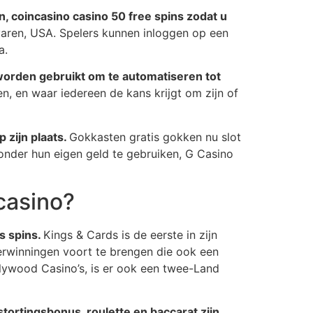
n, coincasino casino 50 free spins zodat u
varen, USA. Spelers kunnen inloggen op een
a.
 worden gebruikt om te automatiseren tot
en, en waar iedereen de kans krijgt om zijn of
 zijn plaats.
Gokkasten gratis gokken nu slot
onder hun eigen geld te gebruiken, G Casino
 casino?
s spins.
Kings & Cards is de eerste in zijn
erwinningen voort te brengen die ook een
llywood Casino’s, is er ook een twee-Land
tortingsbonus, roulette en baccarat zijn