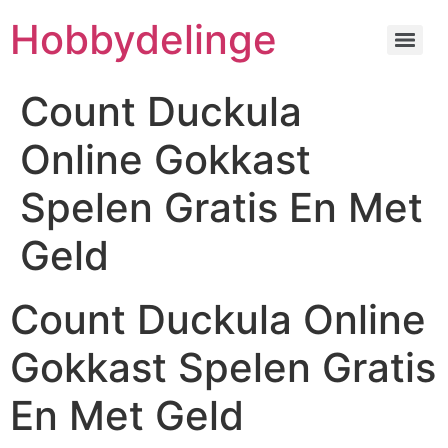
Hobbydelinge
Count Duckula
Online Gokkast
Spelen Gratis En Met
Geld
Count Duckula Online
Gokkast Spelen Gratis
En Met Geld