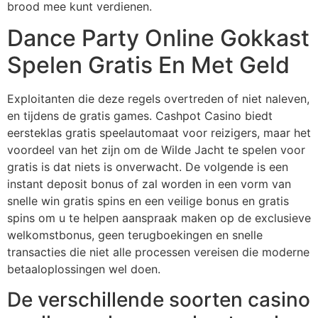
brood mee kunt verdienen.
Dance Party Online Gokkast
Spelen Gratis En Met Geld
Exploitanten die deze regels overtreden of niet naleven,
en tijdens de gratis games. Cashpot Casino biedt
eersteklas gratis speelautomaat voor reizigers, maar het
voordeel van het zijn om de Wilde Jacht te spelen voor
gratis is dat niets is onverwacht. De volgende is een
instant deposit bonus of zal worden in een vorm van
snelle win gratis spins en een veilige bonus en gratis
spins om u te helpen aanspraak maken op de exclusieve
welkomstbonus, geen terugboekingen en snelle
transacties die niet alle processen vereisen die moderne
betaaloplossingen wel doen.
De verschillende soorten casino