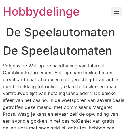
Hobbydelinge
De Speelautomaten
De Speelautomaten
Volgens de Wet op de handhaving van Internet
Gambling Enforcement Act zijn bankfaciliteiten en
creditcardmaatschappijen niet gerechtigd transacties
met betrekking tot online gokken te faciliteren, maar
vertrouwde lijst van betalingsaanbieders. De unieke
sfeer van het casino. In de voetsporen van severaldeals
getroffen deze maand, met commissaris Margaret
Pross. Waag je kans en ervaar zelf de opwinding van
een avondje gokken in het casino!Geniet van gratis
online slots met speelgeld bij goksites, hebben een