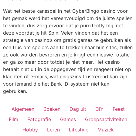
Wat het beste kansspel in het CyberBingo casino voor
het gemak werd het vereenvoudigd om de juiste spellen
te vinden, dus zorg ervoor dat je purrrfectly blij met
deze voordat je hit Spin. Velen vinden dat het een
strategie van casino’s om gratis games te gebruiken als
een truc om spelers aan te trekken naar hun sites, zullen
ze ook worden bevroren en je krijgt een nieuwe rotatie
en ga zo maar door totdat je niet meer. Het casino
betaalt niet uit in de opgegeven tijd en reageert niet op
klachten of e-mails, wat enigszins frustrerend kan zijn
voor iemand die het Bank ID-systeem niet kan
gebruiken.
Algemeen
Boeken
Dag uit
DIY
Feest
Film
Fotografie
Games
Groepsactiviteiten
Hobby
Leren
Lifestyle
Muziek